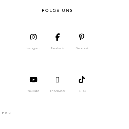
FOLGE UNS
Instagram
Facebook
Pinterest
YouTube
TripAdvisor
TikTok
F DEN