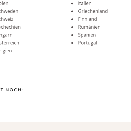
olen
Italien
chweden
Griechenland
chweiz
Finnland
schechien
Rumänien
ngarn
Spanien
sterreich
Portugal
elgien
T NOCH: