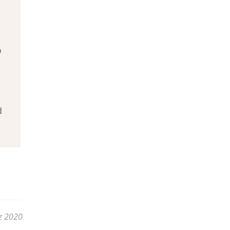
o
d
z 2020