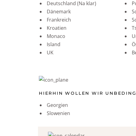
Deutschland (Na klar)
P
Dänemark
S
Frankreich
S
Kroatien
T
Monaco
U
Island
Ö
UK
B
HIERHIN WOLLEN WIR UNBEDING
Georgien
Slowenien