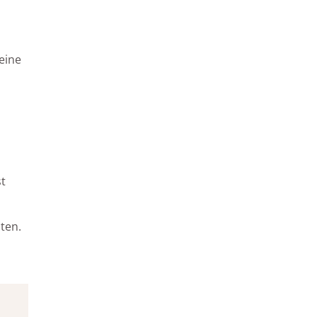
 eine
st
ten.