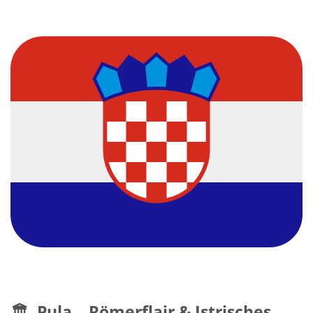
🏛 Pula – Römerflair & Istrisches