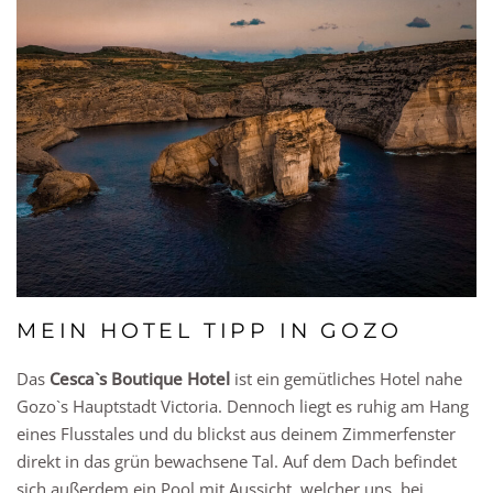
MEIN HOTEL TIPP IN GOZO
Das
Cesca`s Boutique Hotel
ist ein gemütliches Hotel nahe
Gozo`s Hauptstadt Victoria. Dennoch liegt es ruhig am Hang
eines Flusstales und du blickst aus deinem Zimmerfenster
direkt in das grün bewachsene Tal. Auf dem Dach befindet
sich außerdem ein Pool mit Aussicht, welcher uns, bei