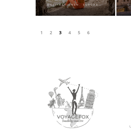
,
DESTINATIONEN
EUROPA
O
1
2
3
4
5
6