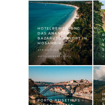
HOTELBEWERTUNG:
DAS ANANTARA
R
BAZARUTO RESORT IN
V
MOSAMBIK
,
AFRIKA STAYS
HOTELBEWERTUNGEN
A
D
PORTO REISETIPPS –
S