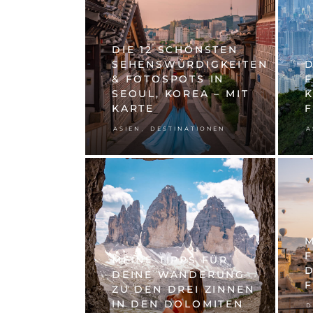
DIE 12 SCHÖNSTEN
SEHENSWÜRDIGKEITEN
D
& FOTOSPOTS IN
SEOUL, KOREA – MIT
K
KARTE
F
,
ASIEN
DESTINATIONEN
A
M
F
MEINE TIPPS FÜR
D
DEINE WANDERUNG
ZU DEN DREI ZINNEN
IN DEN DOLOMITEN
D