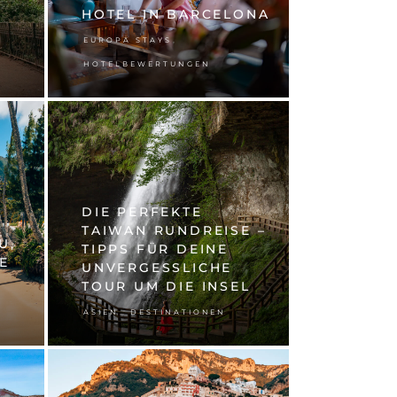
HOTEL IN BARCELONA
,
EUROPA STAYS
HOTELBEWERTUNGEN
DIE PERFEKTE
TAIWAN RUNDREISE –
U,
TIPPS FÜR DEINE
E
UNVERGESSLICHE
TOUR UM DIE INSEL
,
ASIEN
DESTINATIONEN