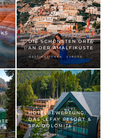
RKS
DIE SCHÖNSTEN ORTE
AN DER AMALFIKÜSTE
,
DESTINATIONEN
EUROPA
HOTELBEWERTUNG:
DAS LEFAY RESORT &
RTE
SPA DOLOMITI
N &
,
EUROPA STAYS