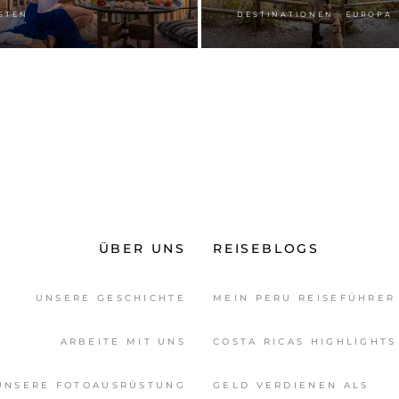
,
STEN
DESTINATIONEN
EUROPA
ÜBER UNS
REISEBLOGS
UNSERE GESCHICHTE
MEIN PERU REISEFÜHRER
ARBEITE MIT UNS
COSTA RICAS HIGHLIGHTS
UNSERE FOTOAUSRÜSTUNG
GELD VERDIENEN ALS