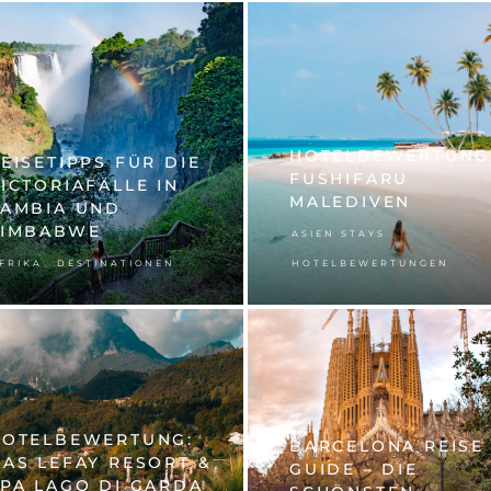
HOTELBEWERTUNG
EISETIPPS FÜR DIE
FUSHIFARU
ICTORIAFÄLLE IN
MALEDIVEN
SAMBIA UND
SIMBABWE
,
ASIEN STAYS
,
FRIKA
DESTINATIONEN
HOTELBEWERTUNGEN
HOTELBEWERTUNG:
BARCELONA REISE
AS LEFAY RESORT &
GUIDE – DIE
PA LAGO DI GARDA