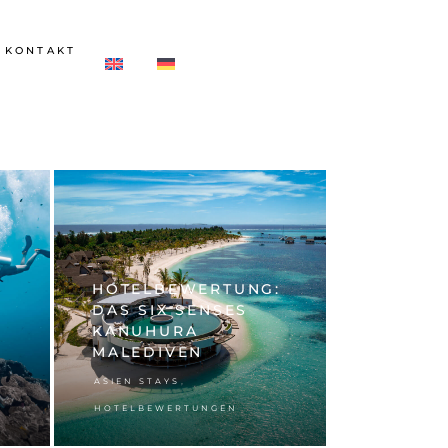
KONTAKT
HOTELBEWERTUNG:
DAS SIX SENSES
KANUHURA
MALEDIVEN
,
ASIEN STAYS
HOTELBEWERTUNGEN