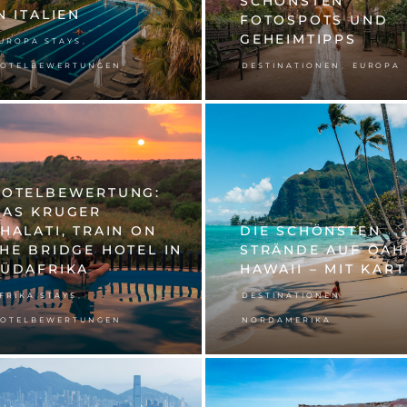
SCHÖNSTEN
N ITALIEN
FOTOSPOTS UND
GEHEIMTIPPS
,
UROPA STAYS
,
OTELBEWERTUNGEN
DESTINATIONEN
EUROPA
HOTELBEWERTUNG:
DAS KRUGER
HALATI, TRAIN ON
DIE SCHÖNSTEN
HE BRIDGE HOTEL IN
STRÄNDE AUF OAH
SÜDAFRIKA
HAWAII – MIT KART
,
,
FRIKA STAYS
DESTINATIONEN
OTELBEWERTUNGEN
NORDAMERIKA