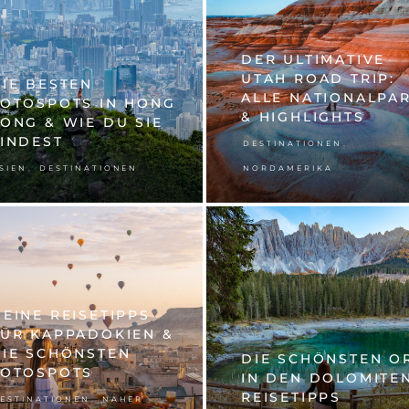
DER ULTIMATIVE
UTAH ROAD TRIP:
IE BESTEN
ALLE NATIONALPA
FOTOSPOTS IN HONG
& HIGHLIGHTS
ONG & WIE DU SIE
INDEST
,
DESTINATIONEN
,
SIEN
DESTINATIONEN
NORDAMERIKA
EINE REISETIPPS
ÜR KAPPADOKIEN &
IE SCHÖNSTEN
DIE SCHÖNSTEN O
FOTOSPOTS
IN DEN DOLOMITE
REISETIPPS
,
ESTINATIONEN
NAHER