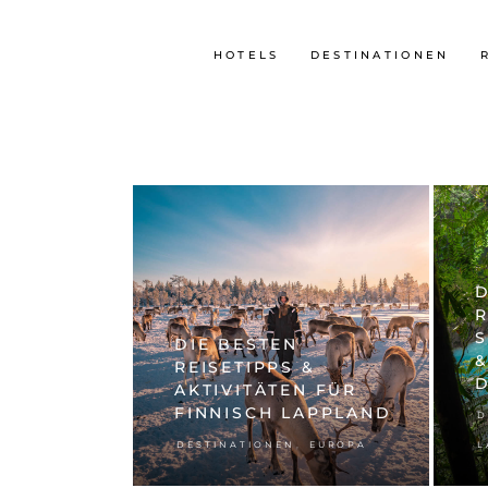
HOTELS
DESTINATIONEN
D
R
DIE BESTEN
&
REISETIPPS &
AKTIVITÄTEN FÜR
FINNISCH LAPPLAND
D
,
DESTINATIONEN
EUROPA
L