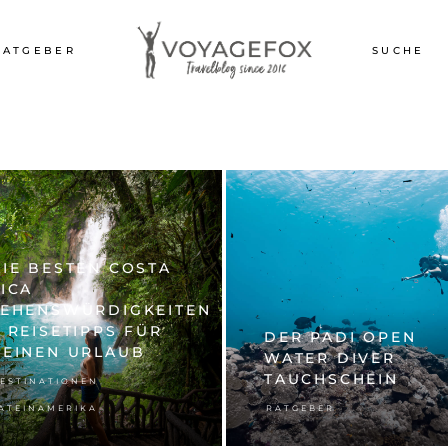
RATGEBER
SUCHE
IE BESTEN COSTA
ICA
SEHENSWÜRDIGKEITEN
 REISETIPPS FÜR
DER PADI OPEN
DEINEN URLAUB
WATER DIVER
TAUCHSCHEIN
,
ESTINATIONEN
ATEINAMERIKA
RATGEBER