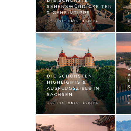
DIE SCHÖNSTEN
I
SEHENSWÜRDIGKEITEN
& GEHEIMTIPPS
E
,
DESTINATIONEN
EUROPA
H
S
DIE SCHÖNSTEN
T
HIGHLIGHTS &
AUSFLUGSZIELE IN
SACHSEN
A
,
DESTINATIONEN
EUROPA
H