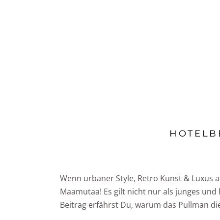
HOTELS
DESTINATIONEN
RATGEBER
HOTELB
Wenn urbaner Style, Retro Kunst & Luxus
Maamutaa! Es gilt nicht nur als junges und 
Beitrag erfährst Du, warum das Pullman di