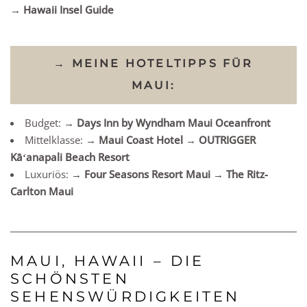
→ Hawaii Insel Guide
→ MEINE HOTELTIPPS FÜR
MAUI:
Budget:
→ Days Inn by Wyndham Maui Oceanfront
Mittelklasse:
→ Maui Coast Hotel
→ OUTRIGGER
Kāʻanapali Beach Resort
Luxuriös:
→ Four Seasons Resort Maui
→ The Ritz-
Carlton Maui
MAUI, HAWAII – DIE
SCHÖNSTEN
SEHENSWÜRDIGKEITEN