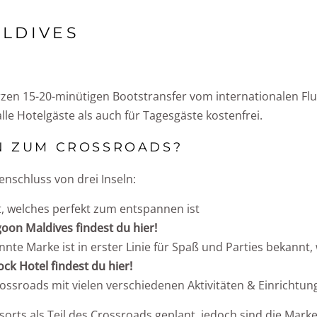
LDIVES
zen 15-20-minütigen Bootstransfer vom internationalen Flug
alle Hotelgäste als auch für Tagesgäste kostenfrei.
N ZUM CROSSROADS?
schluss von drei Inseln:
t, welches perfekt zum entspannen ist
on Maldives findest du hier!
nte Marke ist in erster Linie für Spaß und Parties bekannt,
k Hotel findest du hier!
ssroads mit vielen verschiedenen Aktivitäten & Einrichtun
esorts als Teil des Crossroads geplant, jedoch sind die Mar