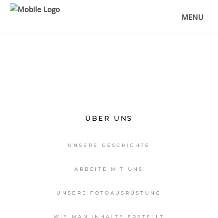
ERFAHRUNG UND TIPPS FÜR DEINE
REISE!
MENU
,
ANTARKTIS
DESTINATIONEN
ÜBER UNS
UNSERE GESCHICHTE
ARBEITE MIT UNS
UNSERE FOTOAUSRÜSTUNG
WIE MAN INHALTE ERSTELLT